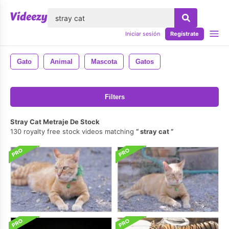
lose
Iniciar sesión
Regístrate
Gato
Animal
Mascota
Gatos
Filters
Stray Cat Metraje De Stock
130 royalty free stock videos matching
stray cat