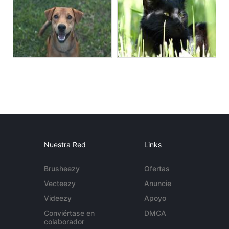
Nuestra Red
Links
Brusheezy
Ofertas
Vecteezy
Anuncie
Videezy
Apoyo
Conviértase en
DMCA
colaborador