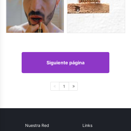
Siguiente página
1
Nuestra Red
Links