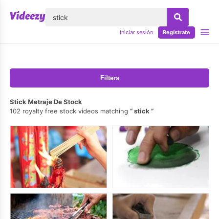
lose
Iniciar sesión
Regístrate
Filters
Stick Metraje De Stock
102 royalty free stock videos matching
stick