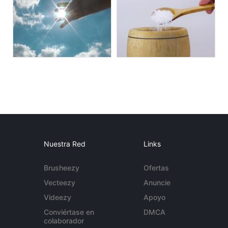
Nuestra Red
Links
Brusheezy
Ofertas
Vecteezy
Anuncie
Videezy
Apoyo
Conviértase en
DMCA
colaborador