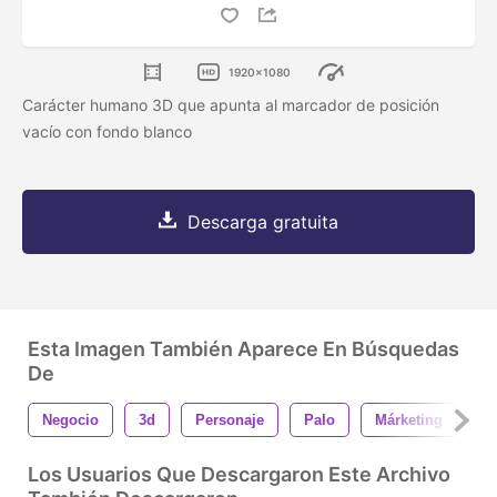
1920x1080
Carácter humano 3D que apunta al marcador de posición
vacío con fondo blanco
Descarga gratuita
Esta Imagen También Aparece En Búsquedas
De
Negocio
3d
Personaje
Palo
Márketing
D
Los Usuarios Que Descargaron Este Archivo