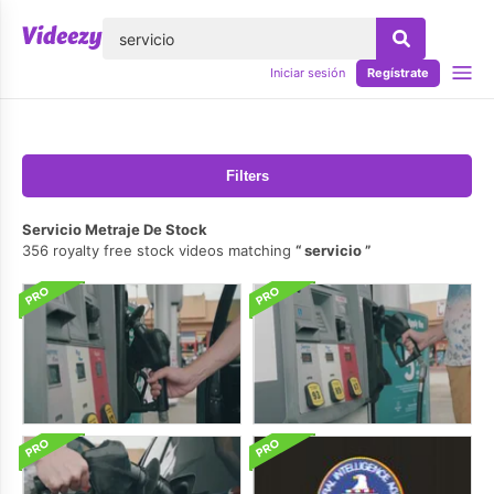
lose
Iniciar sesión
Regístrate
Filters
Servicio Metraje De Stock
356 royalty free stock videos matching
servicio