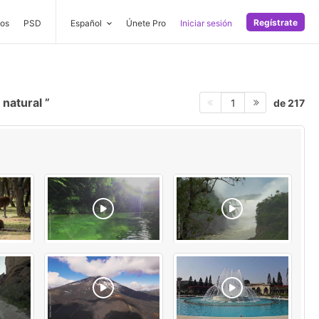
Regístrate
os
PSD
Español
Únete Pro
Iniciar sesión
 natural
de 217
1