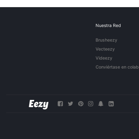
Nuestra Red
Brusheezy
Vecteezy
Videezy
Conviértase en colab