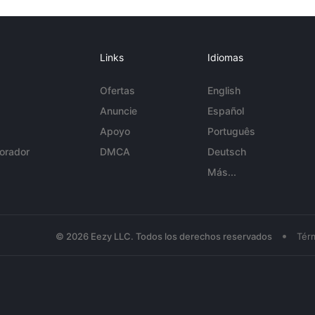
Links
Idiomas
Ofertas
English
Anuncie
Español
Apoyo
Português
orador
DMCA
Deutsch
Más...
•
© 2026 Eezy LLC. Todos los derechos reservados
Tér