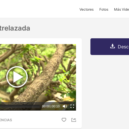
Vectores
Fotos
Más Vide
trelazada
Desc
00:00
|
00:10
ENCIAS