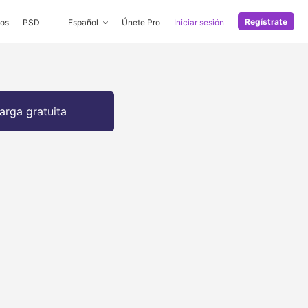
Regístrate
os
PSD
Español
Únete Pro
Iniciar sesión
arga gratuita