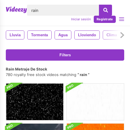
lose
Iniciar sesión
Regístrate
Lluvia
Tormenta
Agua
Lloviendo
Clima
N
Filters
Rain Metraje De Stock
780 royalty free stock videos matching
rain