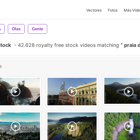
Vectores
Fotos
Más Vide
a
Olas
Gente
Stock
-
42.628 royalty free stock videos matching
praia 
e