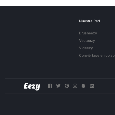
Nuestra Red
Brusheezy
Vecteezy
Videezy
Conviértase en colab