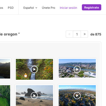
Regístrate
os
PSD
Español
Únete Pro
Iniciar sesión
de oregon
de 875
1