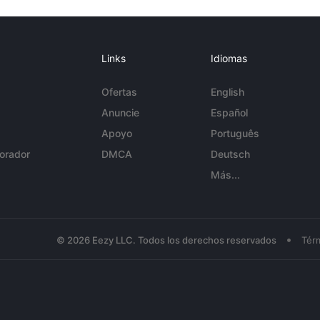
Links
Idiomas
Ofertas
English
Anuncie
Español
Apoyo
Português
orador
DMCA
Deutsch
Más...
•
© 2026 Eezy LLC. Todos los derechos reservados
Tér