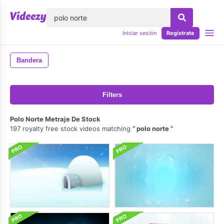
lose
Iniciar sesión
Regístrate
Bandera
Filters
Polo Norte Metraje De Stock
197 royalty free stock videos matching
polo norte