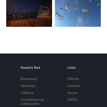
Nuestra Red
Links
Brusheezy
Ofertas
Vecteezy
Anuncie
Videezy
Apoyo
Conviértase en
DMCA
colaborador