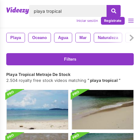
lose
Iniciar sesión
Regístrate
Playa
Oceano
Agua
Mar
Naturaleza
Tropi
Filters
Playa Tropical Metraje De Stock
2.504 royalty free stock videos matching
playa tropical