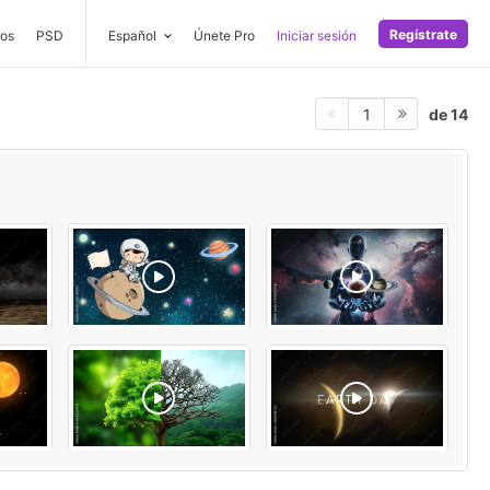
Regístrate
os
PSD
Español
Únete Pro
Iniciar sesión
de 14
1