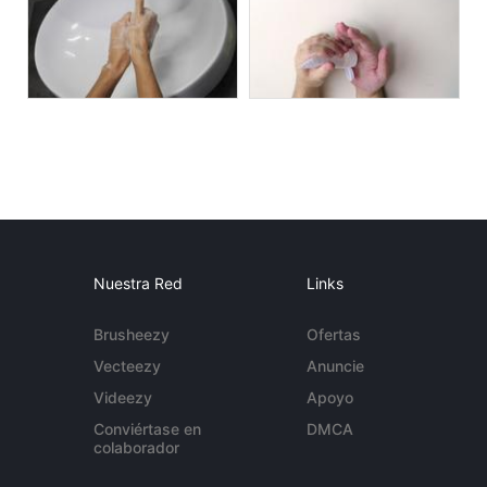
Nuestra Red
Links
Brusheezy
Ofertas
Vecteezy
Anuncie
Videezy
Apoyo
Conviértase en
DMCA
colaborador