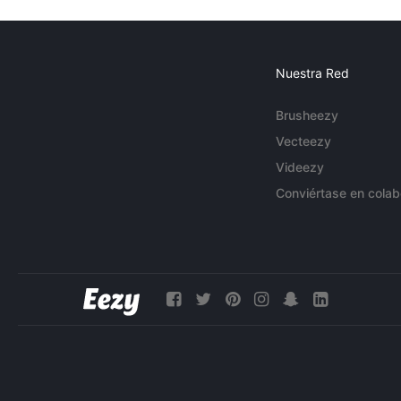
Nuestra Red
Brusheezy
Vecteezy
Videezy
Conviértase en colab