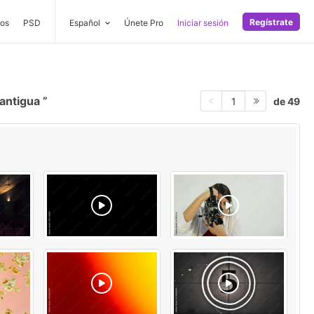
Regístrate
os
PSD
Español
Únete Pro
Iniciar sesión
 antigua
de 49
1