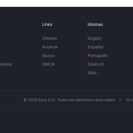
Links
Idiomas
Ofertas
English
Anuncie
Español
Apoyo
Português
orador
DMCA
Deutsch
Más...
•
© 2026 Eezy LLC. Todos los derechos reservados
Tér