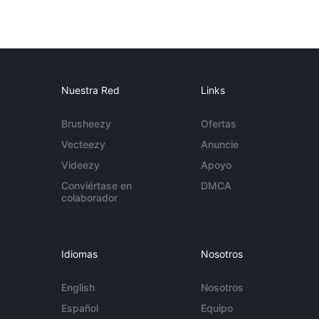
Nuestra Red
Links
Brusheezy
Ofertas
Vecteezy
Anuncie
Videezy
Apoyo
Conviértase en
DMCA
colaborador
Idiomas
Nosotros
English
Nosotros
Español
Equipo