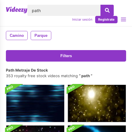
lose
Iniciar sesión
Regístrate
Camino
Parque
Filters
Path Metraje De Stock
353 royalty free stock videos matching
path