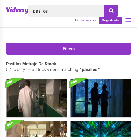
lose
Iniciar sesión
Regístrate
Filters
Pasillos Metraje De Stock
52 royalty free stock videos matching
pasillos