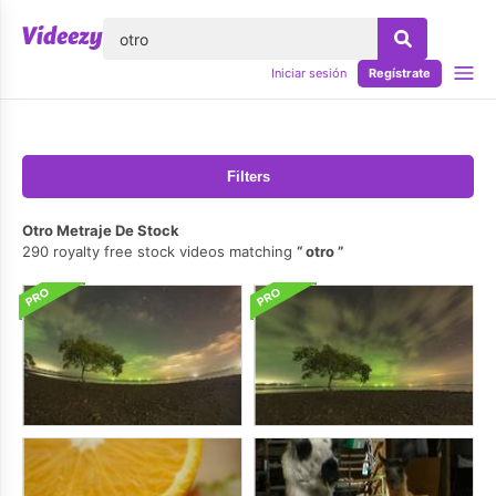
lose
Iniciar sesión
Regístrate
Filters
Otro Metraje De Stock
290 royalty free stock videos matching
otro