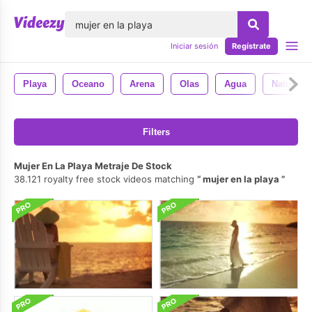
lose
Iniciar sesión
Regístrate
Playa
Oceano
Arena
Olas
Agua
Naturale
Filters
Mujer En La Playa Metraje De Stock
38.121 royalty free stock videos matching
mujer en la playa