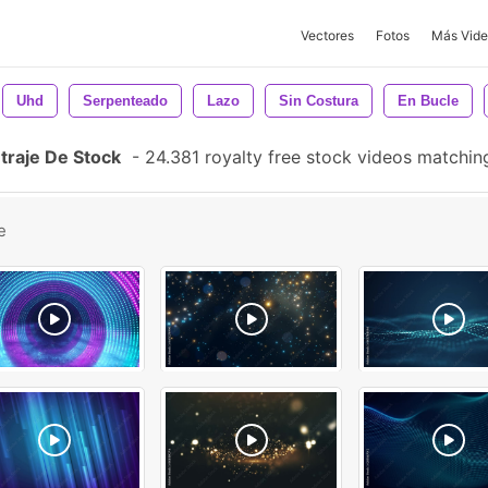
Vectores
Fotos
Más Vide
Uhd
Serpenteado
Lazo
Sin Costura
En Bucle
traje De Stock
-
24.381 royalty free stock videos matchi
e