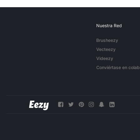
Nuestra Red
Brusheezy
Vecteezy
Videezy
Conviértase en colab