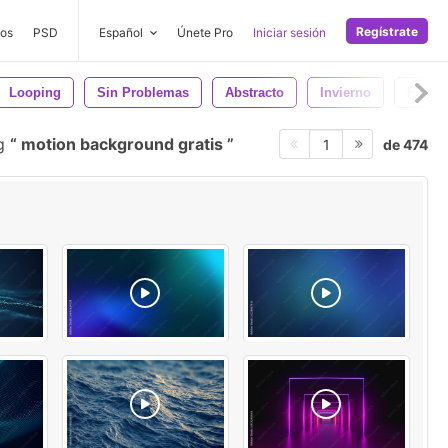
Regístrate
os
PSD
Español
Únete Pro
Iniciar sesión
Looping
Sin Problemas
Abstracto
Invierno
Fiesta
ng
motion background gratis
de 474
1