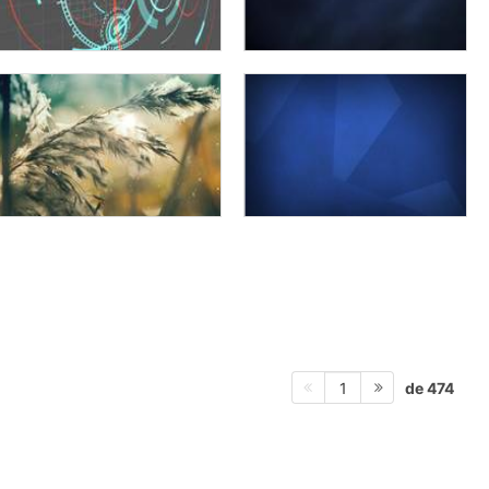
de 474
1