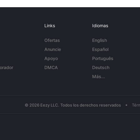
Links
Idiomas
Ofertas
English
Anuncie
Español
Apoyo
Português
orador
DMCA
Deutsch
Más...
•
© 2026 Eezy LLC. Todos los derechos reservados
Tér