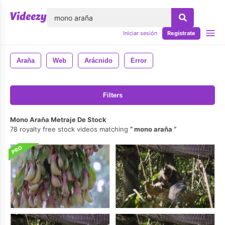
lose
Iniciar sesión
Regístrate
Araña
Web
Arácnido
Error
Filters
Mono Araña Metraje De Stock
78 royalty free stock videos matching
mono araña