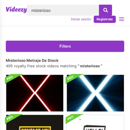
lose
Iniciar sesión
Regístrate
Filters
Misterioso Metraje De Stock
495 royalty free stock videos matching
misterioso