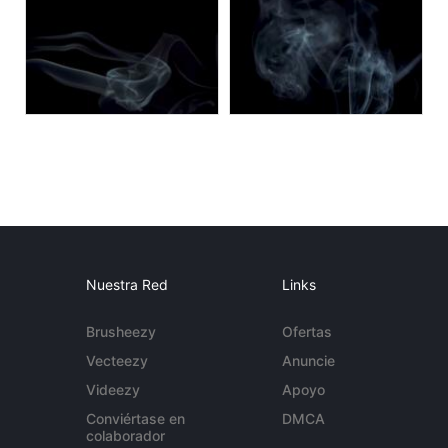
Nuestra Red
Links
Brusheezy
Ofertas
Vecteezy
Anuncie
Videezy
Apoyo
Conviértase en
DMCA
colaborador