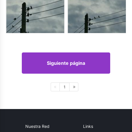
Siguiente página
1
Nuestra Red
Links