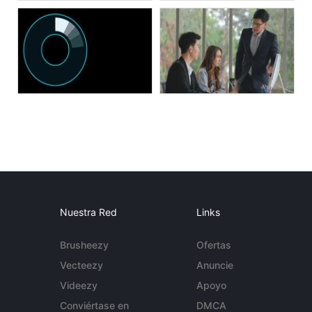
Nuestra Red
Links
Brusheezy
Ofertas
Vecteezy
Anuncie
Videezy
Apoyo
Conviértase en
DMCA