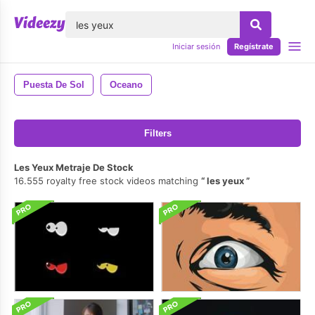
lose
Iniciar sesión
Regístrate
Puesta De Sol
Oceano
Filters
Les Yeux Metraje De Stock
16.555 royalty free stock videos matching
les yeux