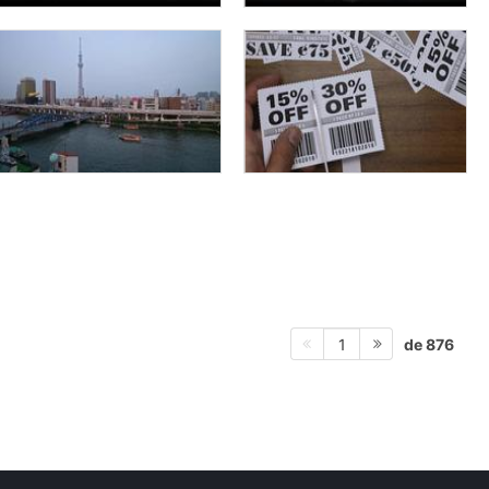
de 876
1