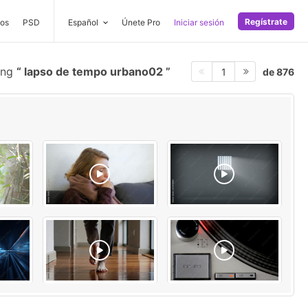
Regístrate
os
PSD
Español
Únete Pro
Iniciar sesión
ing
lapso de tempo urbano02
de 876
1