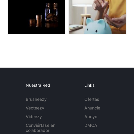
Nuestra Red
Links
Brusheezy
Ofertas
Vecteezy
Anuncie
Videezy
Apoyo
Conviértase en
DMCA
colaborador