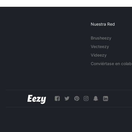
Nuestra Red
Brusheezy
Vecteezy
Videezy
Conviértase en colab