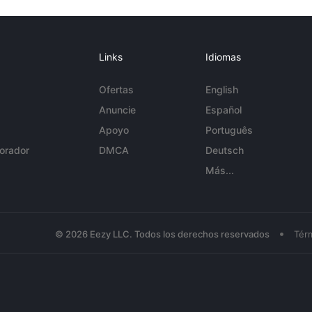
Links
Idiomas
Ofertas
English
Anuncie
Español
Apoyo
Português
orador
DMCA
Deutsch
Más...
•
© 2026 Eezy LLC. Todos los derechos reservados
Tér