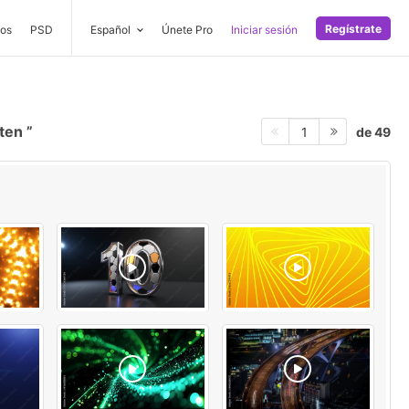
Regístrate
os
PSD
Español
Únete Pro
Iniciar sesión
hten
de 49
1