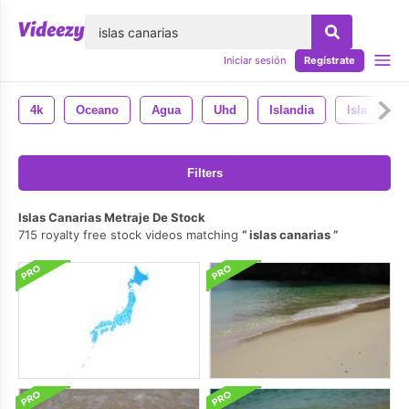
lose
Iniciar sesión
Regístrate
4k
Oceano
Agua
Uhd
Islandia
Isla
P
Filters
Islas Canarias Metraje De Stock
715 royalty free stock videos matching
islas canarias