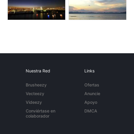
Nuestra Red
Links
Brusheezy
Ofertas
Vecteezy
Anuncie
Videezy
Apoyo
Conviértase en
DMCA
colaborador