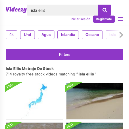
lose
Iniciar sesión
Regístrate
4k
Uhd
Agua
Islandia
Oceano
Isla
Filters
Isla Ellis Metraje De Stock
714 royalty free stock videos matching
isla ellis