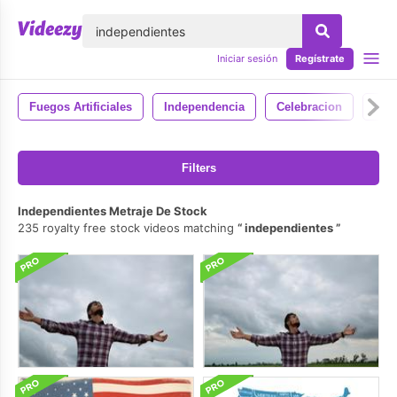
lose
Iniciar sesión
Regístrate
Fuegos Artificiales
Independencia
Celebracion
Mág
Filters
Independientes Metraje De Stock
235 royalty free stock videos matching
independientes