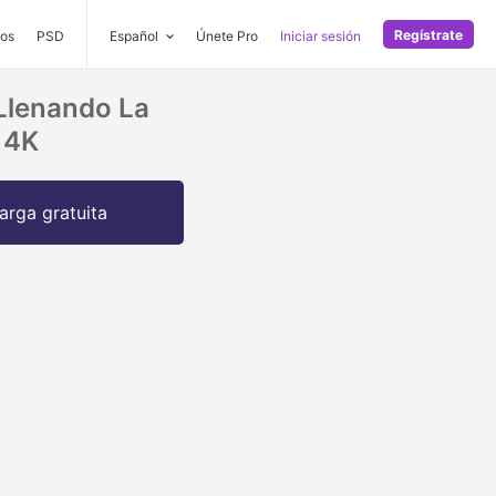
Regístrate
os
PSD
Español
Únete Pro
Iniciar sesión
 Llenando La
 4K
arga gratuita