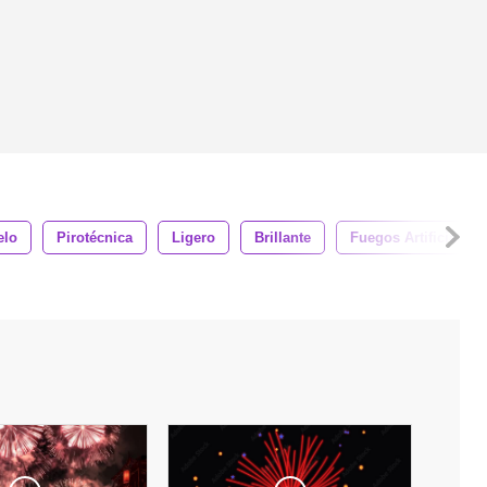
elo
Pirotécnica
Ligero
Brillante
Fuegos Artificiales