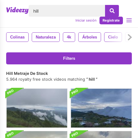
lose
Iniciar sesión
Regístrate
Colinas
Naturaleza
4k
Árboles
Cielo
Agu
Filters
Hill Metraje De Stock
5.964 royalty free stock videos matching
hill