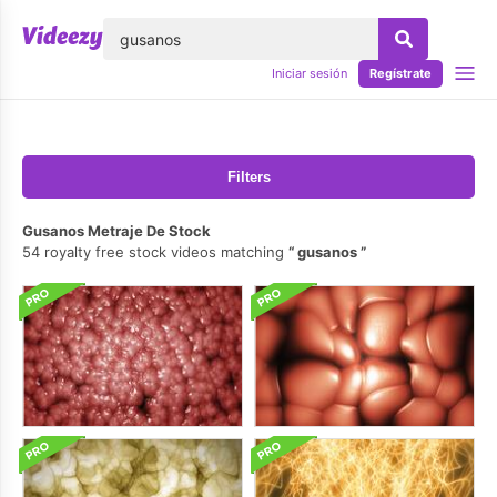
lose
Iniciar sesión
Regístrate
Filters
Gusanos Metraje De Stock
54 royalty free stock videos matching
gusanos