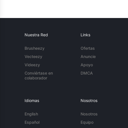
Nuestra Red
Links
Brusheezy
Ofertas
Vecteezy
Anuncie
Videezy
Apoyo
Conviértase en
DMCA
colaborador
Idiomas
Nosotros
English
Nosotros
Español
Equipo