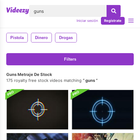
lose
Iniciar sesión
Regístrate
Pistola
Dinero
Drogas
Filters
Guns Metraje De Stock
175 royalty free stock videos matching
guns