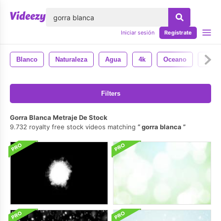
lose
Iniciar sesión
Regístrate
Blanco
Naturaleza
Agua
4k
Oceano
Flor
Filters
Gorra Blanca Metraje De Stock
9.732 royalty free stock videos matching
gorra blanca