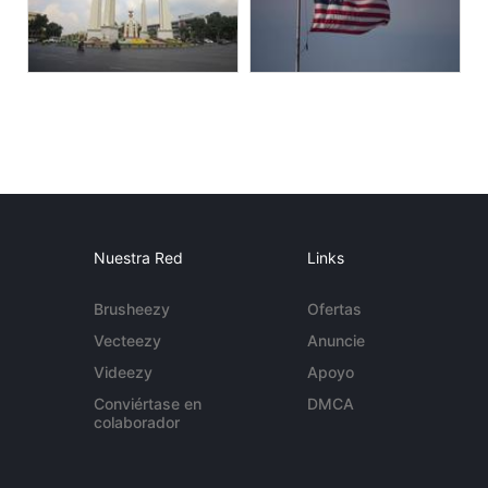
Nuestra Red
Links
Brusheezy
Ofertas
Vecteezy
Anuncie
Videezy
Apoyo
Conviértase en
DMCA
colaborador