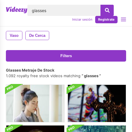
lose
Iniciar sesión
Regístrate
Vaso
De Cerca
Filters
Glasses Metraje De Stock
1.092 royalty free stock videos matching
glasses