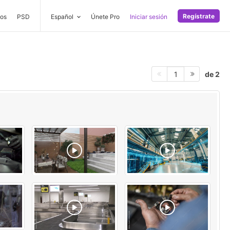
Regístrate
os
PSD
Español
Únete Pro
Iniciar sesión
de 2
1