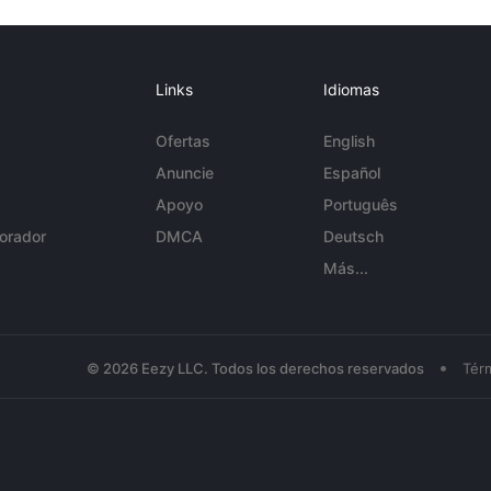
Links
Idiomas
Ofertas
English
Anuncie
Español
Apoyo
Português
orador
DMCA
Deutsch
Más...
•
© 2026 Eezy LLC. Todos los derechos reservados
Tér