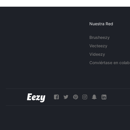
Nuestra Red
Brusheezy
Vecteezy
Videezy
Conviértase en colab