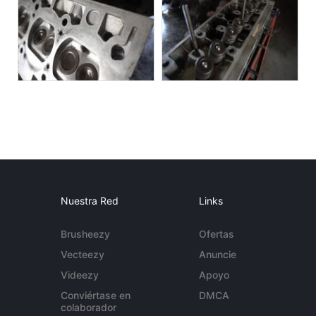
Nuestra Red
Links
Brusheezy
Ofertas
Vecteezy
Anuncie
Videezy
Apoyo
Conviértase en
DMCA
colaborador