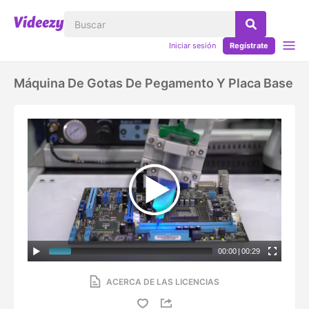
Iniciar sesión
Regístrate
Máquina De Gotas De Pegamento Y Placa Base
00:00
|
00:29
ACERCA DE LAS LICENCIAS