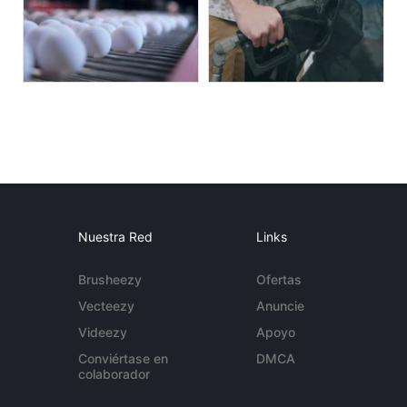
Nuestra Red
Links
Brusheezy
Ofertas
Vecteezy
Anuncie
Videezy
Apoyo
Conviértase en
DMCA
colaborador