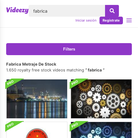
lose
Iniciar sesión
Regístrate
Filters
Fabrica Metraje De Stock
1.650 royalty free stock videos matching
fabrica