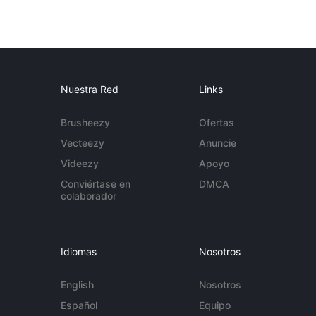
Nuestra Red
Links
Brusheezy
Ofertas
Vecteezy
Anuncie
Videezy
Apoyo
Conviértase en
DMCA
colaborador
Idiomas
Nosotros
English
Nosotros
Español
Equipo