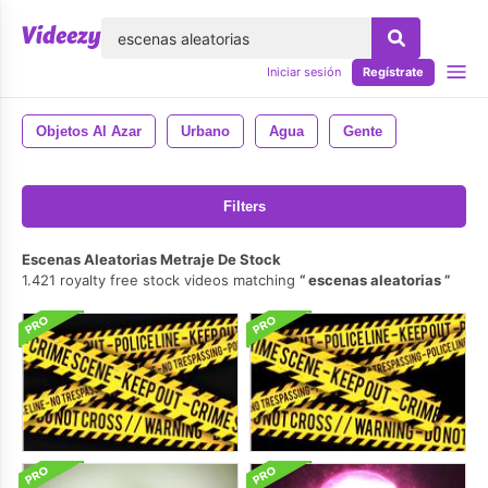
lose
Iniciar sesión
Regístrate
Objetos Al Azar
Urbano
Agua
Gente
Filters
Escenas Aleatorias Metraje De Stock
1.421 royalty free stock videos matching
escenas aleatorias