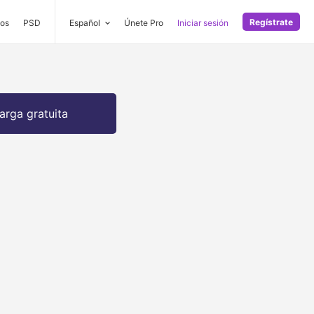
Regístrate
os
PSD
Español
Únete Pro
Iniciar sesión
arga gratuita