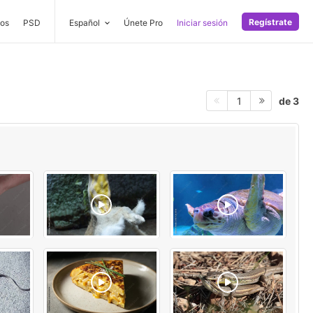
Regístrate
os
PSD
Español
Únete Pro
Iniciar sesión
de 3
1