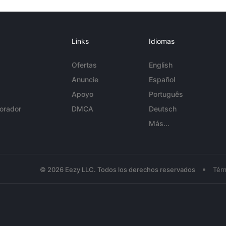
Links
Idiomas
Ofertas
English
Anuncie
Español
Apoyo
Português
orador
DMCA
Deutsch
Más...
•
© 2026 Eezy LLC. Todos los derechos reservados
Tér