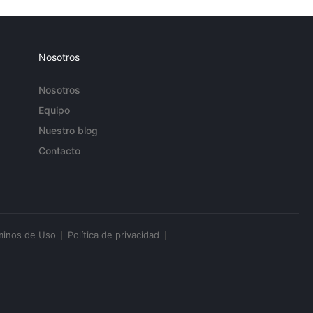
Nosotros
Nosotros
Equipo
Nuestro blog
Contacto
minos de Uso
Política de privacidad