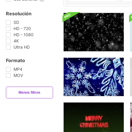
Resolución
SD
HD - 720
HD - 1080
4K
Ultra HD
Formato
MP4
MOV
Menos filtros