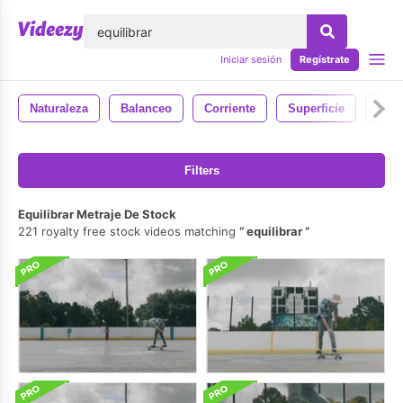
lose
Iniciar sesión
Regístrate
Naturaleza
Balanceo
Corriente
Superficie
H2o
Filters
Equilibrar Metraje De Stock
221 royalty free stock videos matching
equilibrar